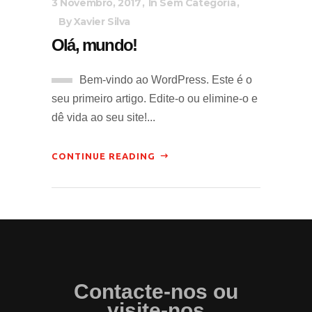
3 Novembro, 2017
In
Sem Categoria
By
Xavier Silva
Olá, mundo!
Bem-vindo ao WordPress. Este é o
seu primeiro artigo. Edite-o ou elimine-o e
dê vida ao seu site!...
CONTINUE READING
Contacte-nos ou
visite-nos