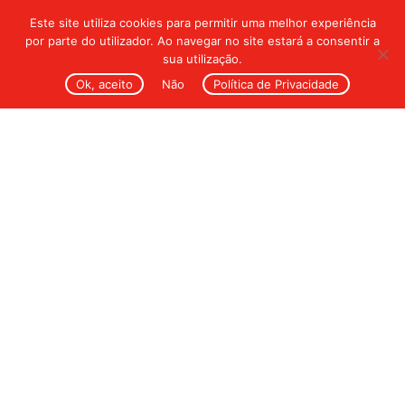
Este site utiliza cookies para permitir uma melhor experiência
por parte do utilizador. Ao navegar no site estará a consentir a
sua utilização.
Ok, aceito
Não
Política de Privacidade
Habitação
Unifamiliar _
Oliveira de
Azeméis
Localização
Oliveira de Azeméis