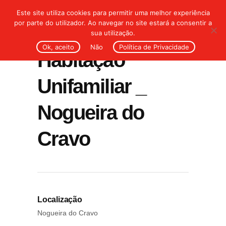
Este site utiliza cookies para permitir uma melhor experiência
por parte do utilizador. Ao navegar no site estará a consentir a
sua utilização.
Ok, aceito
Não
Política de Privacidade
Habitação
Unifamiliar _
Nogueira do
Cravo
Localização
Nogueira do Cravo