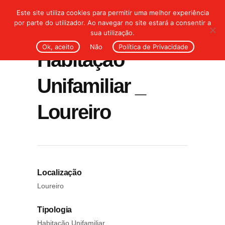
Este site utiliza cookies para permitir uma melhor experiência
por parte do utilizador. Ao navegar no site estará a consentir a
sua utilização.
Ok, aceito
Não
Política de Privacidade
Habitação
Unifamiliar _
Loureiro
Localização
Loureiro
Tipologia
Habitação Unifamiliar