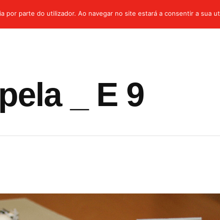
a por parte do utilizador. Ao navegar no site estará a consentir a sua ut
ela _ E 9